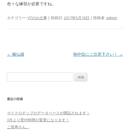
色々な練習が必要ですね。
カテゴリー:
VTのお仕事
| 投稿日:
2017年5月16日
|
投稿者:
admin
投稿ナビゲーション
←
喉仏様
熱中症にご注意下さい！
→
検索:
最近の投稿
マイクロチップのデータベースが開設されます！
3月より受付時間が変更になります！
ご長寿さん。