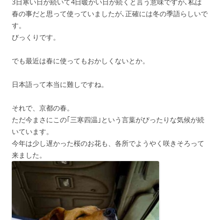
3日寒い日が続いて4日暖かい日が続くと言う意味ですが､私は
春の事だと思って使っていましたが､正確には冬の季語らしいで
す。
びっくりです。
でも最近は春に使ってもおかしくないとか。
日本語って本当に難しですね。
それで、京都の春。
ただ今まさにこの｢三寒四温｣という言葉がぴったりな気候が続
いています。
今年は少し遅かった桜のお花も、各所でようやく咲きそろって
来ました。