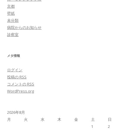
京都
壁紙
未分類
病院からのお知らせ
診察室
メタ情報
ログイン
投稿の
RSS
コメントの
RSS
WordPress.org
2026年8月
月
火
水
木
金
土
日
1
2