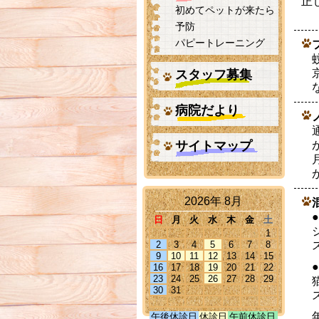
正
初めてペットが来たら
予防
パピートレーニング
スタッフ募集
病院だより
サイトマップ
2026年 8月
日
月
火
水
木
金
土
1
2
3
4
5
6
7
8
9
10
11
12
13
14
15
16
17
18
19
20
21
22
23
24
25
26
27
28
29
30
31
午後休診日
休診日
午前休診日