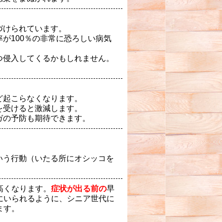
づけられています。
が100％の非常に恐ろしい病気
つ侵入してくるかもしれません。
ど起こらなくなります。
を受けると激減します。
ガの予防も期待できます。
いう行動（いたる所にオシッコを
高くなります。
症状が出る前の
早
にいられるように、シニア世代に
ます。