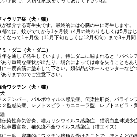
しい予防で、大切な家族を守ってあげて下さいね。
フィラリア症（犬・猫）
蚊が媒介する寄生虫です。最終的には心臓の中に寄生します。
京都では、蚊がでてから1ヶ月後（4月の終わりもしくは5月はじ
なくなって1ヶ月後（11月下旬もしくは12月初旬）まで8ヶ月
ノミ・ダニ（犬・ダニ）
通年を通して発生しています。特にダニに噛まれると「バベシ
があり重篤な症状が出たり、場合によっては命を失うこともあ
月に一度首筋に塗布して下さい。類似品がホームセンターなど
がありますのでご注意下さい。
混合ワクチン（犬・猫）
●犬
ジステンパー、パルボウィルス感染症、伝染性肝炎、パライン
ス２型感染症、レプトスピラ・カニコーラ型、レプトスピラ・
●猫
猫伝染性鼻気管炎、猫カリシウイルス感染症、猫汎白血球減少
ス性鼻器官炎、猫免疫不全ウイルス感染症（猫エイズ）
年に一度、定期的にワクチン接種を受けることで、ほとんどの