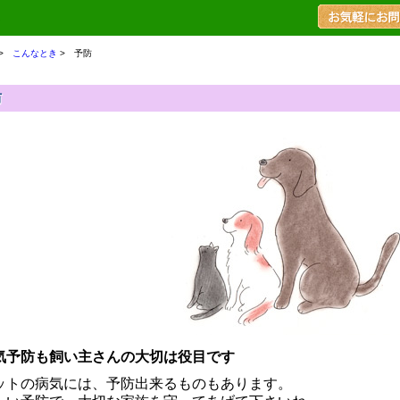
>
こんなとき
>
予防
防
気予防も飼い主さんの大切は役目です
ットの病気には、予防出来るものもあります。