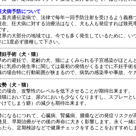
狂犬病予防について
人畜共通伝染病で、法律で毎年一回予防注射を受けるよう義務
現在、狂犬病に対する治療法はなく、犬も人も発症すれば致死率
です。
世界の大部分の地域では、今でも多く発生しているために、い
年に1度必ず接種して下さい。
避妊手術（犬・猫）
早めの避妊で、老齢の犬、猫によくみられる子宮感染がほとん
特に乳癌の発生率に関しては最初の発情がくるまでに不妊手術
猫の場合特に行動範囲が狭まるので、病気の感染率や事故、ケ
去勢（犬・猫）
犬の場合、攻撃性のレベルを低下させることが期待出来ます。
雄猫においては、尿のにおいも少なくなりますし、スプレーと
かけてしまう癖）の減少も期待出来ます。
齢になるにつれて、心臓病、腎臓病、腫瘍などの発症リスクが
発見、早期治療がその後の寿命に大きく影響します。永く一緒
ったら、定期検診などで健康チェックをすることをおすすめし