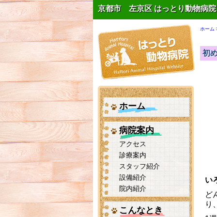
京都市 左京区 はっとり動物病院
ホーム
初
ホーム
病院案内
アクセス
診療案内
スタッフ紹介
設備紹介
い
院内紹介
ど
り
こんなとき