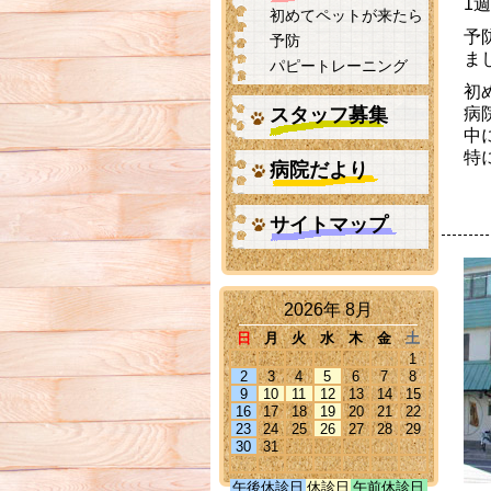
1
初めてペットが来たら
予
予防
ま
パピートレーニング
初
スタッフ募集
病
中
特
病院だより
サイトマップ
2026年 8月
日
月
火
水
木
金
土
1
2
3
4
5
6
7
8
9
10
11
12
13
14
15
16
17
18
19
20
21
22
23
24
25
26
27
28
29
30
31
午後休診日
休診日
午前休診日