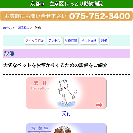
京都市 左京区 はっとり動物病院
ホーム
>
病院案内
>
設備
スタッフ紹介
アクセス
診療時間
ペット保険
設備
設備
大切なペットをお預かりするための設備をご紹介
受付